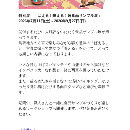
特別展 「ばえる！映える！超食品サンプル展」
2026年7月11日(土)～2026年9月27日(日)
開催するたびに大好評をいただく食品サンプル展が帰
ってきます。
鳥取地方の方言で楽しみながら騒ぐ意味の「ばえる」
と、写真に撮って際立つ「映
える」をかけて、とって
も楽しい内容になっております。
巨大な持ち上げスパゲッティや山盛りのから揚げなど
インパクト大！な作
品と一緒に写真を撮っていただけ
ます。
また、後ろめたさを感じなくて済むバイキング、かぶ
ったり身に着けたりする面白グッズなど遊び心満載で
す。
期間中、職人さんと一緒に食品サンプルづくりが楽し
めるワークショップ
も開催します。ぜひ足をお運びく
ださい。
（チラシ）