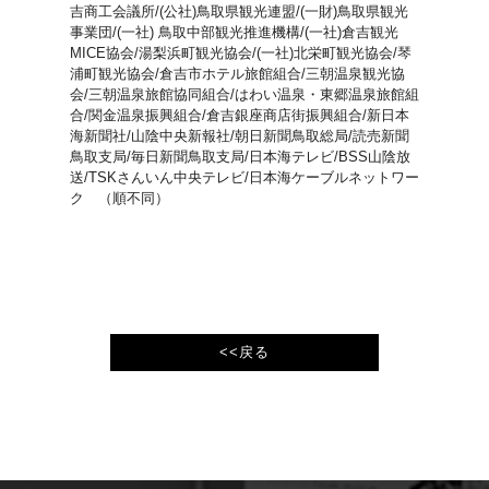
吉商工会議所/(公社)鳥取県観光連盟/(一財)鳥取県観光
事業団/(一社) 鳥取中部観光推進機構/(一社)倉吉観光
MICE協会/湯梨浜町観光協会/(一社)北栄町観光協会/琴
浦町観光協会/倉吉市ホテル旅館組合/三朝温泉観光協
会/三朝温泉旅館協同組合/はわい温泉・東郷温泉旅館組
合/関金温泉振興組合/倉吉銀座商店街振興組合/新日本
海新聞社/山陰中央新報社/朝日新聞鳥取総局/読売新聞
鳥取支局/毎日新聞鳥取支局/日本海テレビ/BSS山陰放
送/TSKさんいん中央テレビ/日本海ケーブルネットワー
ク （順不同）
<<戻る