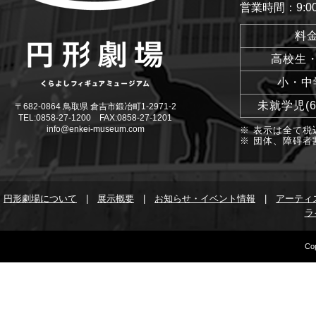
営業時間：9:00
料
高校生
小・中
未就学児(
〒682-0864 鳥取県 倉吉市鍛冶町1-2971-2
TEL:0858-27-1200 FAX:0858-27-1201
info@enkei-museum.com
※ 表示は全て税
※ 団体、障碍者
円形劇場について
|
展示概要
|
お知らせ・イベント情報
|
アーティ
ラ
Cop