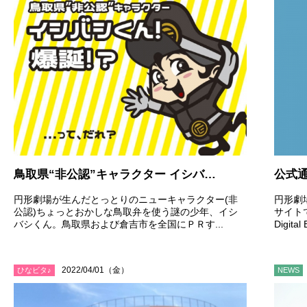
鳥取県“非公認”キャラクター イシバシくん 爆誕！
公式
円形劇場が生んだとっとりのニューキャラクター(非
円形劇
公認)ちょっとおかしな鳥取弁を使う謎の少年、イシ
サイトです
バシくん。鳥取県および倉吉市を全国にＰＲす...
Digital
2022/04/01（金）
ひなビタ♪
NEWS