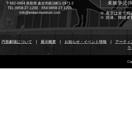
未就学児(
〒682-0864 鳥取県 倉吉市鍛冶町1-2971-2
TEL:0858-27-1200 FAX:0858-27-1201
info@enkei-museum.com
※ 表示は全て税
※ 団体、障碍者
円形劇場について
|
展示概要
|
お知らせ・イベント情報
|
アーティ
ラ
Cop