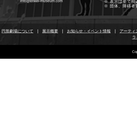
info@enkei-museum.com
※ 表示は全て税
※ 団体、障碍者
円形劇場について
|
展示概要
|
お知らせ・イベント情報
|
アーティ
ラ
Cop