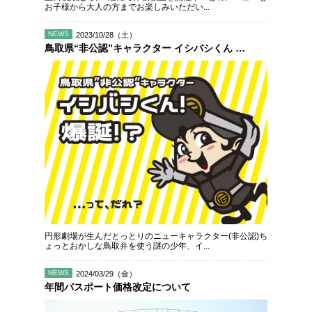
お子様から大人の方までお楽しみいただい...
NEWS
2023/10/28（土）
鳥取県“非公認”キャラクター イシバシくん 爆誕！
円形劇場が生んだとっとりのニューキャラクター(非公認)ち
ょっとおかしな鳥取弁を使う謎の少年、イ...
NEWS
2024/03/29（金）
年間パスポート価格改定について