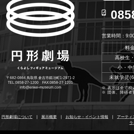
085
営業時間：9:00
料
高校生
小・中
未就学児(
〒682-0864 鳥取県 倉吉市鍛冶町1-2971-2
TEL:0858-27-1200 FAX:0858-27-1201
info@enkei-museum.com
※ 表示は全て税
※ 団体、障碍者
円形劇場について
|
展示概要
|
お知らせ・イベント情報
|
アーティ
ラ