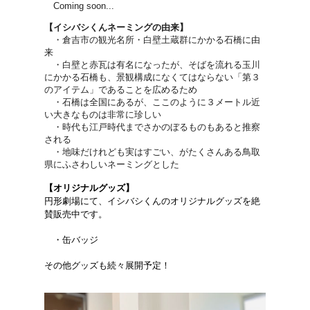
Coming soon...
【イシバシくんネーミングの由来】
・倉吉市の観光名所・白壁土蔵群にかかる石橋に由
来
・白壁と赤瓦は有名になったが、そばを流れる玉川
にかかる石橋も、景観構成になくてはならない「第３
のアイテム」であることを広めるため
・石橋は全国にあるが、ここのように３メートル近
い大きなものは非常に珍しい
・時代も江戸時代までさかのぼるものもあると推察
される
・地味だけれども実はすごい、がたくさんある鳥取
県にふさわしいネーミングとした
【オリジナルグッズ】
円形劇場にて、イシバシくんのオリジナルグッズを絶
賛販売中です。
・缶バッジ
その他グッズも続々展開予定！