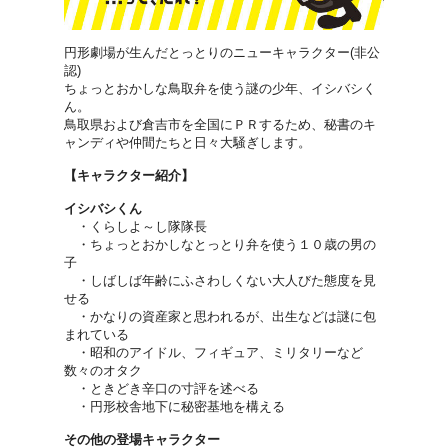
円形劇場が生んだとっとりのニューキャラクター(非公
認)
ちょっとおかしな鳥取弁を使う謎の少年、イシバシく
ん。
鳥取県および倉吉市を全国にＰＲするため、秘書のキ
ャンディや仲間たちと日々大騒ぎします。
【キャラクター紹介】
イシバシくん
・くらしよ～し隊隊長
・ちょっとおかしなとっとり弁を使う１０歳の男の
子
・しばしば年齢にふさわしくない大人びた態度を見
せる
・かなりの資産家と思われるが、出生などは謎に包
まれている
・昭和のアイドル、フィギュア、ミリタリーなど
数々のオタク
・ときどき辛口の寸評を述べる
・円形校舎地下に秘密基地を構える
その他の登場キャラクター