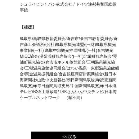
シュライヒジャパン株式会社 / ドイツ連邦共和国総領
事館
【後援】
鳥取県/鳥取県教育委員会/倉吉市/倉吉市教育委員会/倉
吉商工会議所/(公社)鳥取県観光連盟/(一財)鳥取県観光
事業団/(一社) 鳥取中部観光推進機構/(一社)倉吉観光
MICE協会/湯梨浜町観光協会/(一社)北栄町観光協会/琴
浦町観光協会/倉吉市ホテル旅館組合/三朝温泉観光協
会/三朝温泉旅館協同組合/はわい温泉・東郷温泉旅館組
合/関金温泉振興組合/倉吉銀座商店街振興組合/新日本
海新聞社/山陰中央新報社/朝日新聞鳥取総局/読売新聞
鳥取支局/毎日新聞鳥取支局/中国新聞鳥取支局/日本海
テレビ/BSS山陰放送/TSKさんいん中央テレビ/日本海
ケーブルネットワーク （順不同）
<<戻る