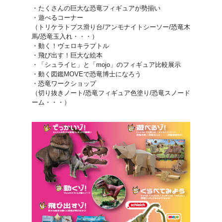
・たくさんの巨大な恐竜フィギュアが勢揃い
・遊べるコーナー
（トリケラトプス滑り台/アンモナイトシーソー/恐竜木
馬/恐竜玉入れ・・・）
・動く！ヴェロキラプトル
・飛び出す！巨大な絵本
・「シュライヒ」と「mojo」のフィギュア比較展示
・動く図鑑MOVEで恐竜博士になろう
・恐竜ワークショップ
（切り抜きノート/恐竜フィギュア色塗り/恐竜スノード
ーム・・・）